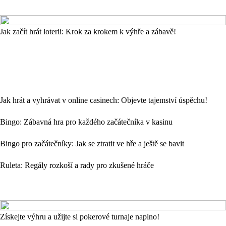
Jak začít hrát loterii: Krok za krokem k výhře a zábavě!
Jak hrát a vyhrávat v online casinech: Objevte tajemství úspěchu!
Bingo: Zábavná hra pro každého začátečníka v kasinu
Bingo pro začátečníky: Jak se ztratit ve hře a ještě se bavit
Ruleta: Regály rozkoší a rady pro zkušené hráče
Získejte výhru a užijte si pokerové turnaje naplno!