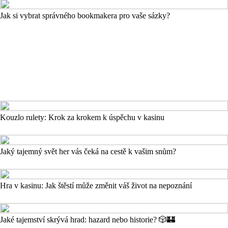
Jak si vybrat správného bookmakera pro vaše sázky?
Kouzlo rulety: Krok za krokem k úspěchu v kasinu
Jaký tajemný svět her vás čeká na cestě k vašim snům?
Hra v kasinu: Jak štěstí může změnit váš život na nepoznání
Jaké tajemství skrývá hrad: hazard nebo historie? 🎲🏰