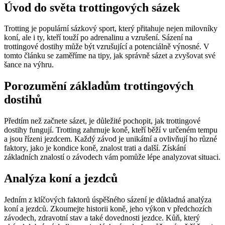
Úvod do světa trottingových sázek
Trotting je populární sázkový sport, který přitahuje nejen milovníky
koní, ale i ty, kteří touží po adrenalinu a vzrušení. Sázení na
trottingové dostihy může být vzrušující a potenciálně výnosné. V
tomto článku se zaměříme na tipy, jak správně sázet a zvyšovat své
šance na výhru.
Porozumění základům trottingových
dostihů
Předtím než začnete sázet, je důležité pochopit, jak trottingové
dostihy fungují. Trotting zahrnuje koně, kteří běží v určeném tempu
a jsou řízeni jezdcem. Každý závod je unikátní a ovlivňují ho různé
faktory, jako je kondice koně, znalost trati a další. Získání
základních znalostí o závodech vám pomůže lépe analyzovat situaci.
Analýza koní a jezdců
Jedním z klíčových faktorů úspěšného sázení je důkladná analýza
koní a jezdců. Zkoumejte historii koně, jeho výkon v předchozích
závodech, zdravotní stav a také dovednosti jezdce. Kůň, který