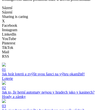
Sázení
Sázení
Sharing is caring
X
Facebook
Instagram
LinkedIn
YouTube
Pinterest
TikTok
Mail
RSS
01
Jak hrát loterii a zvýšit svou šanci na výhru okamžitě!
Loterie
02
Jak to, že herní automaty nejsou v hradech jako v kasinech?
Hrady a zámky
03