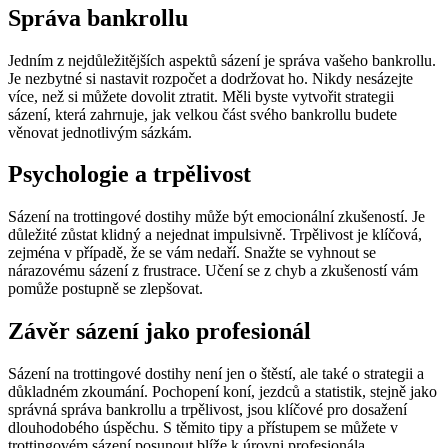
Správa bankrollu
Jedním z nejdůležitějších aspektů sázení je správa vašeho bankrollu.
Je nezbytné si nastavit rozpočet a dodržovat ho. Nikdy nesázejte
více, než si můžete dovolit ztratit. Měli byste vytvořit strategii
sázení, která zahrnuje, jak velkou část svého bankrollu budete
věnovat jednotlivým sázkám.
Psychologie a trpělivost
Sázení na trottingové dostihy může být emocionální zkušeností. Je
důležité zůstat klidný a nejednat impulsivně. Trpělivost je klíčová,
zejména v případě, že se vám nedaří. Snažte se vyhnout se
nárazovému sázení z frustrace. Učení se z chyb a zkušeností vám
pomůže postupně se zlepšovat.
Závěr sázení jako profesionál
Sázení na trottingové dostihy není jen o štěstí, ale také o strategii a
důkladném zkoumání. Pochopení koní, jezdců a statistik, stejně jako
správná správa bankrollu a trpělivost, jsou klíčové pro dosažení
dlouhodobého úspěchu. S těmito tipy a přístupem se můžete v
trottingovém sázení posunout blíže k úrovni profesionála.