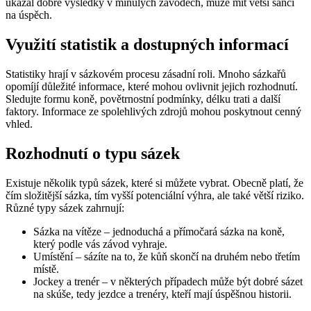
ukázal dobré výsledky v minulých závodech, může mít větší šanci
na úspěch.
Využití statistik a dostupných informací
Statistiky hrají v sázkovém procesu zásadní roli. Mnoho sázkařů
opomíjí důležité informace, které mohou ovlivnit jejich rozhodnutí.
Sledujte formu koně, povětrnostní podmínky, délku trati a další
faktory. Informace ze spolehlivých zdrojů mohou poskytnout cenný
vhled.
Rozhodnutí o typu sázek
Existuje několik typů sázek, které si můžete vybrat. Obecně platí, že
čím složitější sázka, tím vyšší potenciální výhra, ale také větší riziko.
Různé typy sázek zahrnují:
Sázka na vítěze – jednoduchá a přímočará sázka na koně,
který podle vás závod vyhraje.
Umístění – sázíte na to, že kůň skončí na druhém nebo třetím
místě.
Jockey a trenér – v některých případech může být dobré sázet
na skúše, tedy jezdce a trenéry, kteří mají úspěšnou historii.